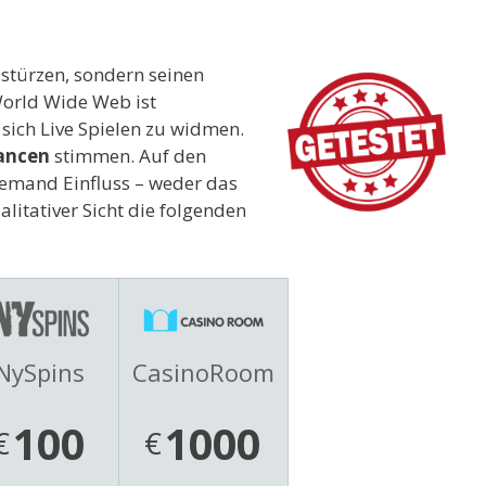
o stürzen, sondern seinen
World Wide Web ist
 sich Live Spielen zu widmen.
ancen
stimmen. Auf den
niemand Einfluss – weder das
litativer Sicht die folgenden
NySpins
CasinoRoom
100
1000
€
€