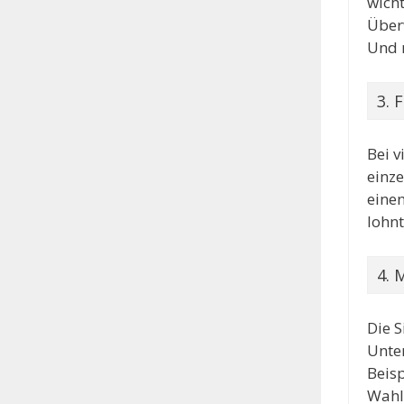
wich
Überw
Und 
3. 
Bei v
einze
einen
lohnt
4. 
Die S
Unte
Beis
Wahl 