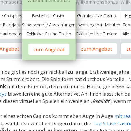
Willkommensbonus
mmensbonus
Willkommensbonus
Wil
e Croupiers
Beste Live Casino
Geniales Live Casino
Hig
e Blackjack
Superschnelle Auszahlungen
Auszahlungen in Minuten
Top 
ielautomaten
Exklusive Casino Tische
Exklusive Live Tuniere
Alle
Angebot
zum Angebot
z
zum Angebot
sinos
gibt es noch gar nicht allzu lange. Erst wenige Jahre
 im Sturm erobert. Die Spielform hat durchaus Vorteile –
ank
mit dem Komfort, den man nur zu Hause genießen kann.
ays
bisweilen eine gute Alternative. An ihnen lässt sich 
s diesen virtuellen Spielen ein wenig an „
Realität
“, wenn m
ir eines echten Casinos
kommt eben Auge in Auge
mit re
 besteht also vor allen Dingen darin, die
Top 5 Live Casin
lich zu testen und zu bewerten
. Live Spiele können sic