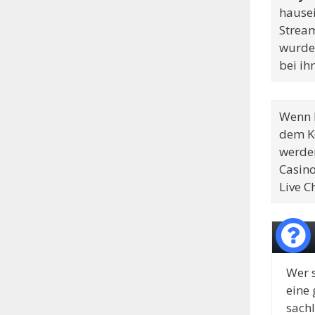
hausei
Stream
wurde 
bei ih
Wenn P
dem Ko
werden
Casino
Live C
Wer s
eine 
sachl