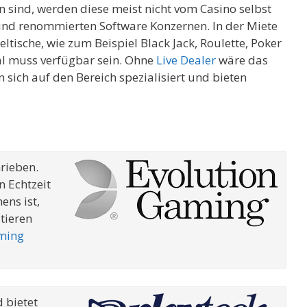
 sind, werden diese meist nicht vom Casino selbst
und renommierten Software Konzernen. In der Miete
eltische, wie zum Beispiel Black Jack, Roulette, Poker
al muss verfügbar sein. Ohne
Live Dealer
wäre das
n sich auf den Bereich spezialisiert und bieten
hrieben.
n Echtzeit
ens ist,
tieren
ming
d bietet