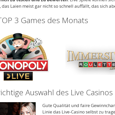
 das Laien meist gar nicht so schnell auffällt, das sich a
 TOP 3 Games des Monats
richtige Auswahl des Live Casinos
Gute Qualität und faire Gewinnchanc
Linie das Live-Casino selbst zu tra