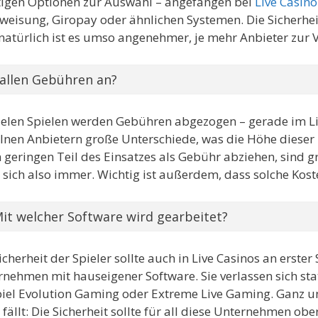
tigen Optionen zur Auswahl – angefangen bei
Live Casino
eisung, Giropay oder ähnlichen Systemen. Die Sicherheit 
natürlich ist es umso angenehmer, je mehr Anbieter zur 
Fallen Gebühren an?
ielen Spielen werden Gebühren abgezogen – gerade im Liv
lnen Anbietern große Unterschiede, was die Höhe dieser 
 geringen Teil des Einsatzes als Gebühr abziehen, sind g
 sich also immer. Wichtig ist außerdem, dass solche Kos
Mit welcher Software wird gearbeitet?
icherheit der Spieler sollte auch in Live Casinos an erste
rnehmen mit hauseigener Software. Sie verlassen sich st
piel Evolution Gaming oder Extreme Live Gaming. Ganz un
fällt: Die Sicherheit sollte für all diese Unternehmen ob