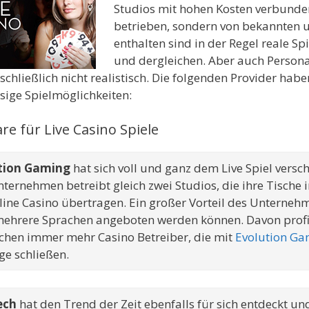
Studios mit hohen Kosten verbunden
betrieben, sondern von bekannten 
enthalten sind in der Regel reale Spi
und dergleichen. Aber auch Person
schließlich nicht realistisch. Die folgenden Provider habe
ssige Spielmöglichkeiten:
re für Live Casino Spiele
tion Gaming
hat sich voll und ganz dem Live Spiel versc
ternehmen betreibt gleich zwei Studios, die ihre Tische i
line Casino übertragen. Ein großer Vorteil des Unternehm
mehrere Sprachen angeboten werden können. Davon profi
chen immer mehr Casino Betreiber, die mit
Evolution Ga
ge schließen.
ech
hat den Trend der Zeit ebenfalls für sich entdeckt un