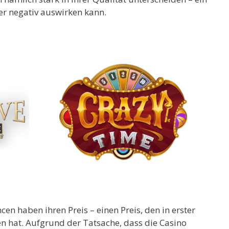
ber negativ auswirken kann.
en haben ihren Preis – einen Preis, den in erster
gen hat. Aufgrund der Tatsache, dass die Casino