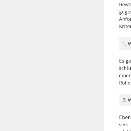
Bewer
gegen
Anfor
Krite
1. 
Es ge
schlu
einem
Rolle
2. 
Ebenf
sein,