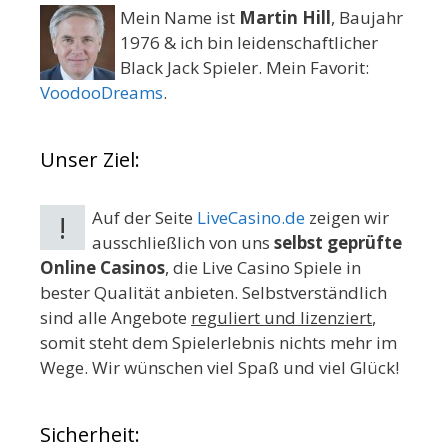
Mein Name ist
Martin Hill
, Baujahr
1976 & ich bin leidenschaftlicher
Black Jack Spieler. Mein Favorit:
VoodooDreams
.
Unser Ziel:
Auf der Seite
LiveCasino.de
zeigen wir
!
ausschließlich von uns
selbst geprüfte
Online Casinos
, die Live Casino Spiele in
bester Qualität anbieten. Selbstverständlich
sind alle Angebote
reguliert und lizenziert
,
somit steht dem Spielerlebnis nichts mehr im
Wege. Wir wünschen viel Spaß und viel Glück!
Sicherheit: