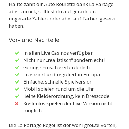
Hälfte zahlt dir Auto Roulette dank La Partage
aber zurück, solltest du auf gerade und
ungerade Zahlen, oder aber auf Farben gesetzt
haben.
Vor- und Nachteile
In allen Live Casinos verfügbar
Nicht nur „realistisch“ sondern echt!
Geringe Einsätze erforderlich
Lizenziert und reguliert in Europa
Einfache, schnelle Spielversion
Mobil spielen rund um die Uhr
Keine Kleiderordnung, kein Dresscode
Kostenlos spielen der Live Version nicht
möglich
Die La Partage Regel ist der wohl größte Vorteil,