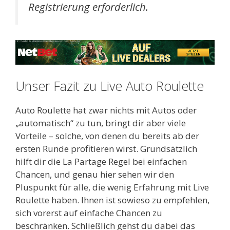
Registrierung erforderlich.
Unser Fazit zu Live Auto Roulette
Auto Roulette hat zwar nichts mit Autos oder
„automatisch“ zu tun, bringt dir aber viele
Vorteile – solche, von denen du bereits ab der
ersten Runde profitieren wirst. Grundsätzlich
hilft dir die La Partage Regel bei einfachen
Chancen, und genau hier sehen wir den
Pluspunkt für alle, die wenig Erfahrung mit Live
Roulette haben. Ihnen ist sowieso zu empfehlen,
sich vorerst auf einfache Chancen zu
beschränken. Schließlich gehst du dabei das