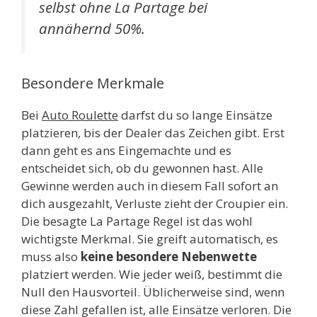
selbst ohne La Partage bei
annähernd 50%.
Besondere Merkmale
Bei
Auto Roulette
darfst du so lange Einsätze
platzieren, bis der Dealer das Zeichen gibt. Erst
dann geht es ans Eingemachte und es
entscheidet sich, ob du gewonnen hast. Alle
Gewinne werden auch in diesem Fall sofort an
dich ausgezahlt, Verluste zieht der Croupier ein.
Die besagte La Partage Regel ist das wohl
wichtigste Merkmal. Sie greift automatisch, es
muss also
keine besondere Nebenwette
platziert werden. Wie jeder weiß, bestimmt die
Null den Hausvorteil. Üblicherweise sind, wenn
diese Zahl gefallen ist, alle Einsätze verloren. Die