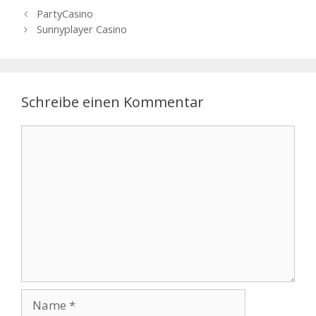
Post navigation
PartyCasino
Sunnyplayer Casino
Schreibe einen Kommentar