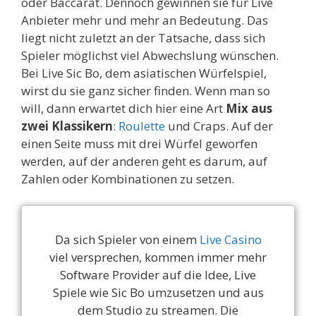
oder Baccarat. Dennoch gewinnen sie für Live
Anbieter mehr und mehr an Bedeutung. Das
liegt nicht zuletzt an der Tatsache, dass sich
Spieler möglichst viel Abwechslung wünschen.
Bei Live Sic Bo, dem asiatischen Würfelspiel,
wirst du sie ganz sicher finden. Wenn man so
will, dann erwartet dich hier eine Art
Mix aus
zwei Klassikern
:
Roulette
und Craps. Auf der
einen Seite muss mit drei Würfel geworfen
werden, auf der anderen geht es darum, auf
Zahlen oder Kombinationen zu setzen.
Da sich Spieler von einem
Live Casino
viel versprechen, kommen immer mehr
Software Provider auf die Idee, Live
Spiele wie Sic Bo umzusetzen und aus
dem Studio zu streamen. Die