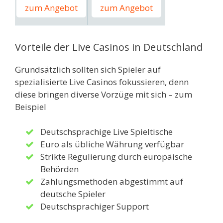
zum Angebot
zum Angebot
Vorteile der Live Casinos in Deutschland
Grundsätzlich sollten sich Spieler auf
spezialisierte Live Casinos fokussieren, denn
diese bringen diverse Vorzüge mit sich – zum
Beispiel
Deutschsprachige Live Spieltische
Euro als übliche Währung verfügbar
Strikte Regulierung durch europäische
Behörden
Zahlungsmethoden abgestimmt auf
deutsche Spieler
Deutschsprachiger Support