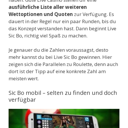
ausführliche Liste aller weiteren
Wettoptionen und Quoten
zur Verfügung. Es
dauert in der Regel nur ein paar Runden, bis du
das Konzept verstanden hast. Dann beginnt Live
Sic Bo, richtig viel Spaß zu machen.
Je genauer du die Zahlen voraussagst, desto
mehr kannst du bei Live Sic Bo gewinnen. Hier
zeigen sich die Parallelen zu Roulette, denn auch
dort ist der Tipp auf eine konkrete Zahl am
meisten wert.
Sic Bo mobil – selten zu finden und doch
verfügbar