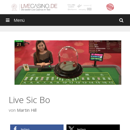
Zum Inhalt springen
Menü
Suchen
Live Sic Bo
von
Martin Hill
teilen
teilen