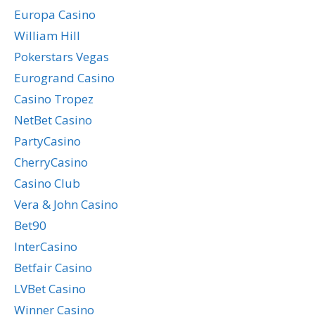
Europa Casino
William Hill
Pokerstars Vegas
Eurogrand Casino
Casino Tropez
NetBet Casino
PartyCasino
CherryCasino
Casino Club
Vera & John Casino
Bet90
InterCasino
Betfair Casino
LVBet Casino
Winner Casino