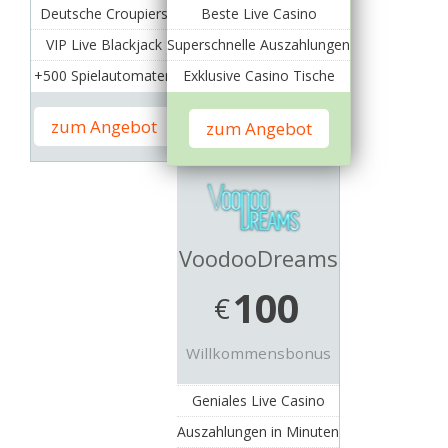
Deutsche Croupiers
Beste Live Casino
VIP Live Blackjack
Superschnelle Auszahlungen
+500 Spielautomaten
Exklusive Casino Tische
zum Angebot
zum Angebot
VoodooDreams
100
€
Willkommensbonus
Geniales Live Casino
Auszahlungen in Minuten