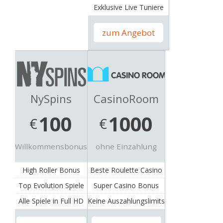
Exklusive Live Tuniere
zum Angebot
NySpins
CasinoRoom
100
1000
€
€
Willkommensbonus
ohne Einzahlung
High Roller Bonus
Beste Roulette Casino
Top Evolution Spiele
Super Casino Bonus
Alle Spiele in Full HD
Keine Auszahlungslimits