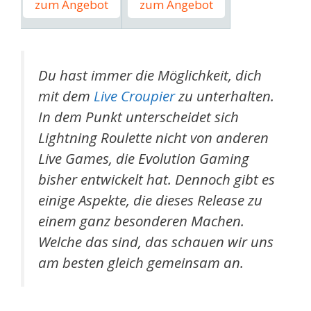
zum Angebot
zum Angebot
Du hast immer die Möglichkeit, dich
mit dem
Live Croupier
zu unterhalten.
In dem Punkt unterscheidet sich
Lightning Roulette nicht von anderen
Live Games, die Evolution Gaming
bisher entwickelt hat. Dennoch gibt es
einige Aspekte, die dieses Release zu
einem ganz besonderen Machen.
Welche das sind, das schauen wir uns
am besten gleich gemeinsam an.