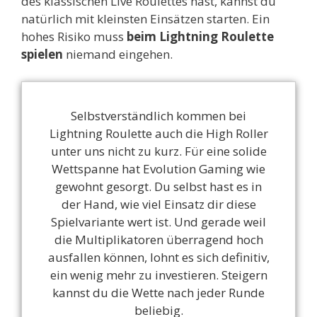
des klassischen Live Roulettes hast, kannst du
natürlich mit kleinsten Einsätzen starten. Ein
hohes Risiko muss
beim Lightning Roulette
spielen
niemand eingehen.
Selbstverständlich kommen bei
Lightning Roulette auch die High Roller
unter uns nicht zu kurz. Für eine solide
Wettspanne hat Evolution Gaming wie
gewohnt gesorgt. Du selbst hast es in
der Hand, wie viel Einsatz dir diese
Spielvariante wert ist. Und gerade weil
die Multiplikatoren überragend hoch
ausfallen können, lohnt es sich definitiv,
ein wenig mehr zu investieren. Steigern
kannst du die Wette nach jeder Runde
beliebig.