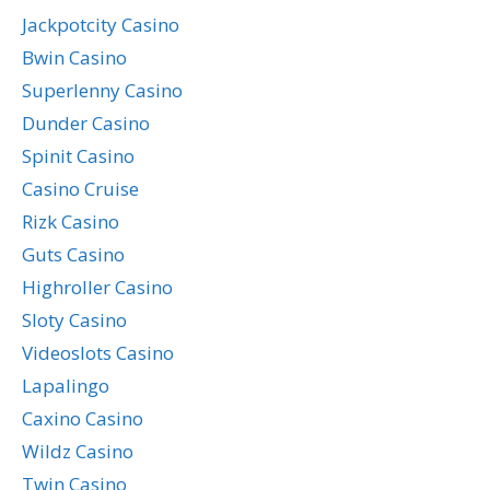
Jackpotcity Casino
Bwin Casino
Superlenny Casino
Dunder Casino
Spinit Casino
Casino Cruise
Rizk Casino
Guts Casino
Highroller Casino
Sloty Casino
Videoslots Casino
Lapalingo
Caxino Casino
Wildz Casino
Twin Casino