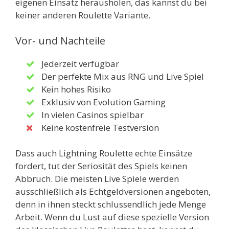
eigenen Einsatz herausholen, das kannst du bei
keiner anderen Roulette Variante.
Vor- und Nachteile
Jederzeit verfügbar
Der perfekte Mix aus RNG und Live Spiel
Kein hohes Risiko
Exklusiv von Evolution Gaming
In vielen Casinos spielbar
Keine kostenfreie Testversion
Dass auch Lightning Roulette echte Einsätze
fordert, tut der Seriosität des Spiels keinen
Abbruch. Die meisten Live Spiele werden
ausschließlich als Echtgeldversionen angeboten,
denn in ihnen steckt schlussendlich jede Menge
Arbeit. Wenn du Lust auf diese spezielle Version