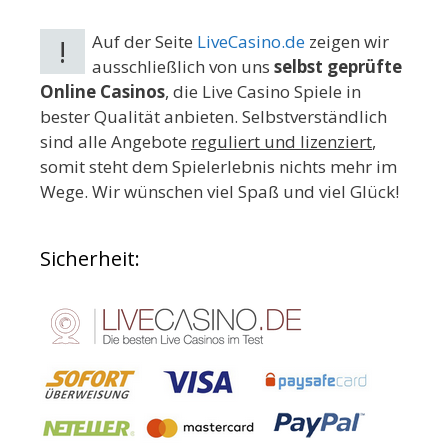
Auf der Seite
LiveCasino.de
zeigen wir
!
ausschließlich von uns
selbst geprüfte
Online Casinos
, die Live Casino Spiele in
bester Qualität anbieten. Selbstverständlich
sind alle Angebote
reguliert und lizenziert
,
somit steht dem Spielerlebnis nichts mehr im
Wege. Wir wünschen viel Spaß und viel Glück!
Sicherheit: