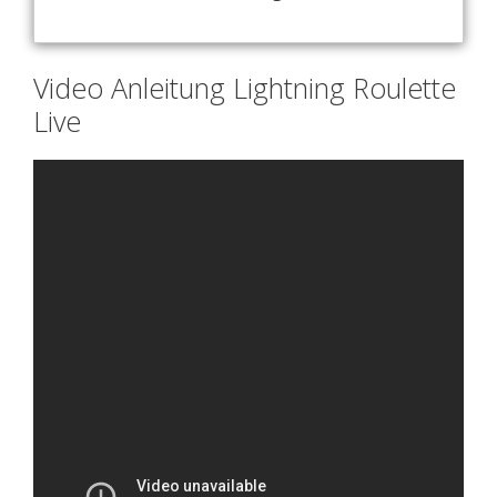
Video Anleitung Lightning Roulette
Live