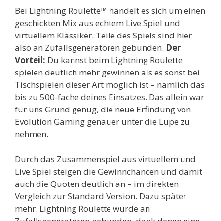
Bei Lightning Roulette™ handelt es sich um einen
geschickten Mix aus echtem Live Spiel und
virtuellem Klassiker. Teile des Spiels sind hier
also an Zufallsgeneratoren gebunden.
Der
Vorteil:
Du kannst beim Lightning Roulette
spielen deutlich mehr gewinnen als es sonst bei
Tischspielen dieser Art möglich ist – nämlich das
bis zu 500-fache deines Einsatzes. Das allein war
für uns Grund genug, die neue Erfindung von
Evolution Gaming genauer unter die Lupe zu
nehmen.
Durch das Zusammenspiel aus virtuellem und
Live Spiel steigen die Gewinnchancen und damit
auch die Quoten deutlich an – im direkten
Vergleich zur Standard Version. Dazu später
mehr. Lightning Roulette wurde an
Zufallsgeneratoren gebunden, dank denen eine