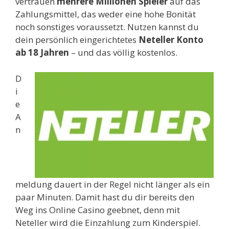
vertrauen
mehrere Millionen Spieler
auf das
Zahlungsmittel, das weder eine hohe Bonität
noch sonstiges voraussetzt. Nutzen kannst du
dein persönlich eingerichtetes
Neteller Konto
ab 18 Jahren
– und das völlig kostenlos.
D
i
e
A
n
meldung dauert in der Regel nicht länger als ein
paar Minuten. Damit hast du dir bereits den
Weg ins Online Casino geebnet, denn mit
Neteller wird die Einzahlung zum Kinderspiel.