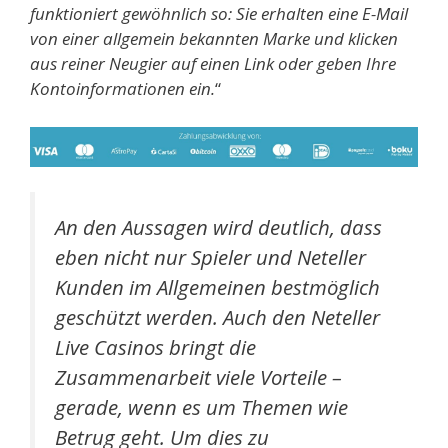
funktioniert gewöhnlich so: Sie erhalten eine E-Mail
von einer allgemein bekannten Marke und klicken
aus reiner Neugier auf einen Link oder geben Ihre
Kontoinformationen ein.
“
An den Aussagen wird deutlich, dass
eben nicht nur Spieler und Neteller
Kunden im Allgemeinen bestmöglich
geschützt werden. Auch den Neteller
Live Casinos bringt die
Zusammenarbeit viele Vorteile –
gerade, wenn es um Themen wie
Betrug geht. Um dies zu