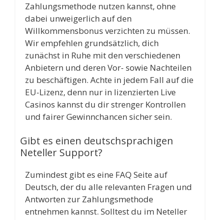
Zahlungsmethode nutzen kannst, ohne
dabei unweigerlich auf den
Willkommensbonus verzichten zu müssen.
Wir empfehlen grundsätzlich, dich
zunächst in Ruhe mit den verschiedenen
Anbietern und deren Vor- sowie Nachteilen
zu beschäftigen. Achte in jedem Fall auf die
EU-Lizenz, denn nur in lizenzierten Live
Casinos kannst du dir strenger Kontrollen
und fairer Gewinnchancen sicher sein.
Gibt es einen deutschsprachigen
Neteller Support?
Zumindest gibt es eine FAQ Seite auf
Deutsch, der du alle relevanten Fragen und
Antworten zur Zahlungsmethode
entnehmen kannst. Solltest du im Neteller