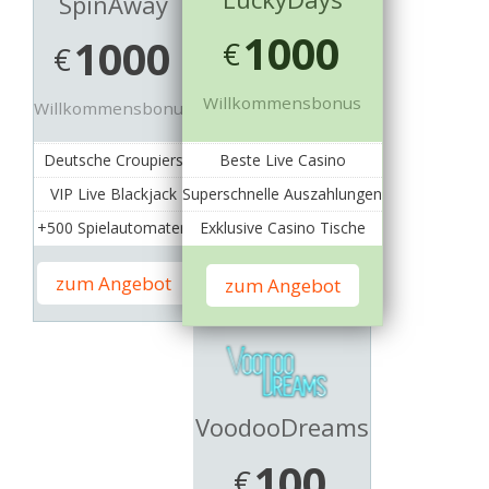
SpinAway
1000
1000
€
€
Willkommensbonus
Willkommensbonus
Deutsche Croupiers
Beste Live Casino
VIP Live Blackjack
Superschnelle Auszahlungen
+500 Spielautomaten
Exklusive Casino Tische
zum Angebot
zum Angebot
VoodooDreams
100
€