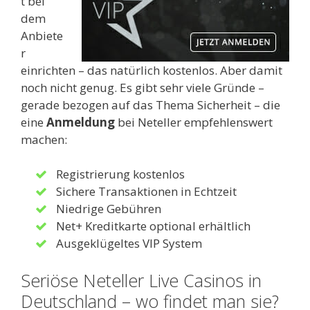
t bei
dem
Anbiete
r
einrichten – das natürlich kostenlos. Aber damit
noch nicht genug. Es gibt sehr viele Gründe –
gerade bezogen auf das Thema Sicherheit – die
eine
Anmeldung
bei Neteller empfehlenswert
machen:
Registrierung kostenlos
Sichere Transaktionen in Echtzeit
Niedrige Gebühren
Net+ Kreditkarte optional erhältlich
Ausgeklügeltes VIP System
Seriöse Neteller Live Casinos in
Deutschland – wo findet man sie?