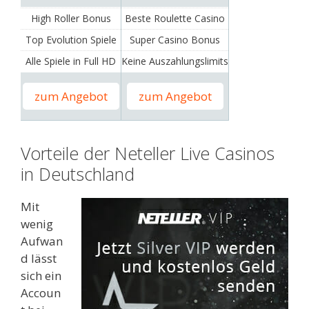
High Roller Bonus
Beste Roulette Casino
Top Evolution Spiele
Super Casino Bonus
Alle Spiele in Full HD
Keine Auszahlungslimits
zum Angebot
zum Angebot
Vorteile der Neteller Live Casinos
in Deutschland
Mit
wenig
Aufwan
d lässt
sich ein
Accoun