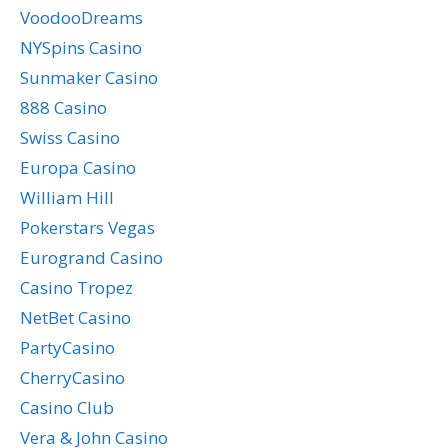
VoodooDreams
NYSpins Casino
Sunmaker Casino
888 Casino
Swiss Casino
Europa Casino
William Hill
Pokerstars Vegas
Eurogrand Casino
Casino Tropez
NetBet Casino
PartyCasino
CherryCasino
Casino Club
Vera & John Casino