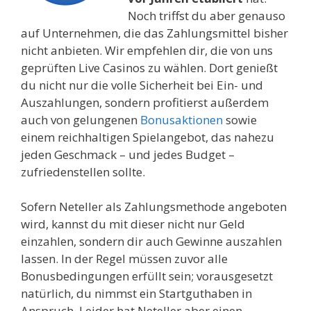
Noch triffst du aber genauso
auf Unternehmen, die das Zahlungsmittel bisher
nicht anbieten. Wir empfehlen dir, die von uns
geprüften Live Casinos zu wählen. Dort genießt
du nicht nur die volle Sicherheit bei Ein- und
Auszahlungen, sondern profitierst außerdem
auch von gelungenen
Bonusaktionen
sowie
einem reichhaltigen Spielangebot, das nahezu
jeden Geschmack – und jedes Budget –
zufriedenstellen sollte.
Sofern Neteller als Zahlungsmethode angeboten
wird, kannst du mit dieser nicht nur Geld
einzahlen, sondern dir auch Gewinne auszahlen
lassen. In der Regel müssen zuvor alle
Bonusbedingungen erfüllt sein; vorausgesetzt
natürlich, du nimmst ein Startguthaben in
Anspruch. Leider hat Neteller aber einen