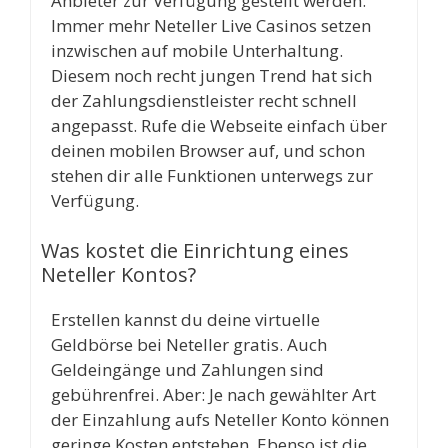
Anbieter zur Verfügung gestellt werden.
Immer mehr Neteller Live Casinos setzen
inzwischen auf mobile Unterhaltung.
Diesem noch recht jungen Trend hat sich
der Zahlungsdienstleister recht schnell
angepasst. Rufe die Webseite einfach über
deinen mobilen Browser auf, und schon
stehen dir alle Funktionen unterwegs zur
Verfügung.
Was kostet die Einrichtung eines
Neteller Kontos?
Erstellen kannst du deine virtuelle
Geldbörse bei Neteller gratis. Auch
Geldeingänge und Zahlungen sind
gebührenfrei. Aber: Je nach gewählter Art
der Einzahlung aufs Neteller Konto können
geringe Kosten entstehen. Ebenso ist die