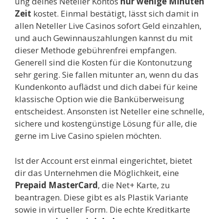
ung deines Neteller Kontos
nur wenige Minuten
Zeit
kostet. Einmal bestätigt, lässt sich damit in
allen Neteller Live Casinos sofort Geld einzahlen,
und auch Gewinnauszahlungen kannst du mit
dieser Methode gebührenfrei empfangen.
Generell sind die Kosten für die Kontonutzung
sehr gering. Sie fallen mitunter an, wenn du das
Kundenkonto auflädst und dich dabei für keine
klassische Option wie die Banküberweisung
entscheidest. Ansonsten ist Neteller eine schnelle,
sichere und kostengünstige Lösung für alle, die
gerne im Live Casino spielen möchten.
Ist der Account erst einmal eingerichtet, bietet
dir das Unternehmen die Möglichkeit, eine
Prepaid MasterCard
, die Net+ Karte, zu
beantragen. Diese gibt es als Plastik Variante
sowie in virtueller Form. Die echte Kreditkarte