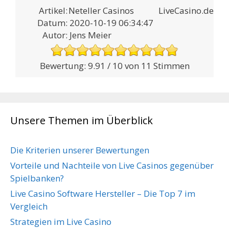
Artikel:
Neteller Casinos
LiveCasino.de
Datum:
2020-10-19 06:34:47
Autor:
Jens Meier
9.91
/
10
von
11
Stimmen
Unsere Themen im Überblick
Die Kriterien unserer Bewertungen
Vorteile und Nachteile von Live Casinos gegenüber
Spielbanken?
Live Casino Software Hersteller – Die Top 7 im
Vergleich
Strategien im Live Casino