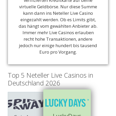
verifizierten Kreditkarte auf deine
virtuelle Geldbörse. Nur diese Summe
kann dann ins Neteller Live Casino
eingezahlt werden. Ob es Limits gibt,
das hängt vom gewählten Anbieter ab.
Immer mehr Live Casinos erlauben
recht hohe Transaktionen, andere
jedoch nur einige hundert bis tausend
Euro pro Vorgang.
Top 5 Neteller Live Casinos in
Deutschland 2026
LuckyDays