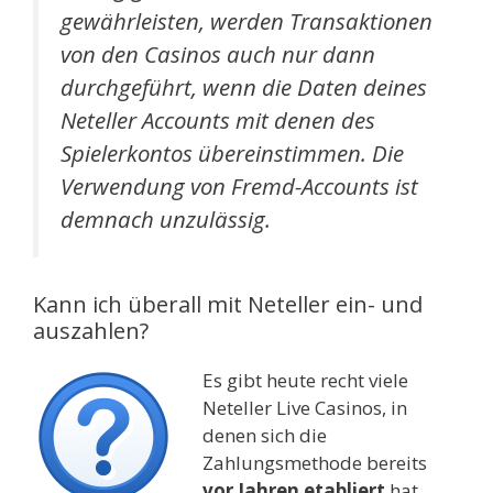
gewährleisten, werden Transaktionen
von den Casinos auch nur dann
durchgeführt, wenn die Daten deines
Neteller Accounts mit denen des
Spielerkontos übereinstimmen. Die
Verwendung von Fremd-Accounts ist
demnach unzulässig.
Kann ich überall mit Neteller ein- und
auszahlen?
Es gibt heute recht viele
Neteller Live Casinos, in
denen sich die
Zahlungsmethode bereits
vor Jahren etabliert
hat.