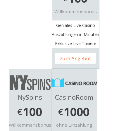
Willkommensbonus
Geniales Live Casino
Auszahlungen in Minuten
Exklusive Live Tuniere
zum Angebot
NySpins
CasinoRoom
100
1000
€
€
Willkommensbonus
ohne Einzahlung