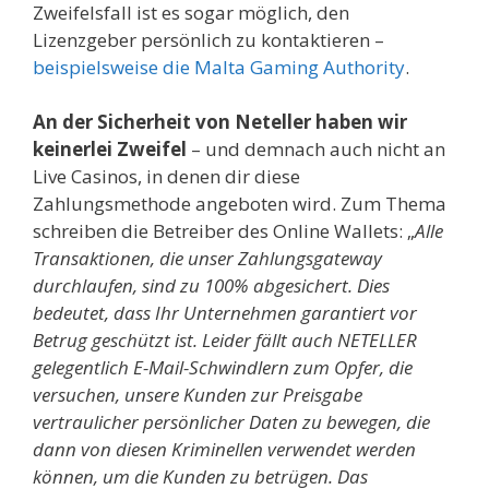
Zweifelsfall ist es sogar möglich, den
Lizenzgeber persönlich zu kontaktieren –
beispielsweise die Malta Gaming Authority
.
An der Sicherheit von Neteller haben wir
keinerlei Zweifel
– und demnach auch nicht an
Live Casinos, in denen dir diese
Zahlungsmethode angeboten wird. Zum Thema
schreiben die Betreiber des Online Wallets: „
Alle
Transaktionen, die unser Zahlungsgateway
durchlaufen, sind zu 100% abgesichert. Dies
bedeutet, dass Ihr Unternehmen garantiert vor
Betrug geschützt ist. Leider fällt auch NETELLER
gelegentlich E-Mail-Schwindlern zum Opfer, die
versuchen, unsere Kunden zur Preisgabe
vertraulicher persönlicher Daten zu bewegen, die
dann von diesen Kriminellen verwendet werden
können, um die Kunden zu betrügen. Das