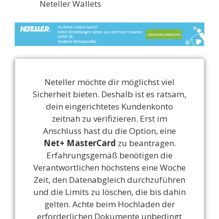
Neteller Wallets
Neteller möchte dir möglichst viel
Sicherheit bieten. Deshalb ist es ratsam,
dein eingerichtetes Kundenkonto
zeitnah zu verifizieren. Erst im
Anschluss hast du die Option, eine
Net+ MasterCard
zu beantragen.
Erfahrungsgemäß benötigen die
Verantwortlichen höchstens eine Woche
Zeit, den Datenabgleich durchzuführen
und die Limits zu löschen, die bis dahin
gelten. Achte beim Hochladen der
erforderlichen Dokumente unbedingt