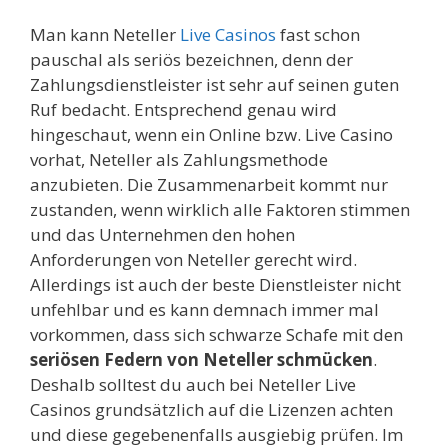
Man kann Neteller
Live Casinos
fast schon
pauschal als seriös bezeichnen, denn der
Zahlungsdienstleister ist sehr auf seinen guten
Ruf bedacht. Entsprechend genau wird
hingeschaut, wenn ein Online bzw. Live Casino
vorhat, Neteller als Zahlungsmethode
anzubieten. Die Zusammenarbeit kommt nur
zustanden, wenn wirklich alle Faktoren stimmen
und das Unternehmen den hohen
Anforderungen von Neteller gerecht wird.
Allerdings ist auch der beste Dienstleister nicht
unfehlbar und es kann demnach immer mal
vorkommen, dass sich schwarze Schafe mit den
seriösen Federn von Neteller schmücken
.
Deshalb solltest du auch bei Neteller Live
Casinos grundsätzlich auf die Lizenzen achten
und diese gegebenenfalls ausgiebig prüfen. Im