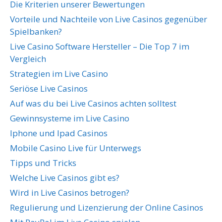
Die Kriterien unserer Bewertungen
Vorteile und Nachteile von Live Casinos gegenüber
Spielbanken?
Live Casino Software Hersteller – Die Top 7 im
Vergleich
Strategien im Live Casino
Seriöse Live Casinos
Auf was du bei Live Casinos achten solltest
Gewinnsysteme im Live Casino
Iphone und Ipad Casinos
Mobile Casino Live für Unterwegs
Tipps und Tricks
Welche Live Casinos gibt es?
Wird in Live Casinos betrogen?
Regulierung und Lizenzierung der Online Casinos