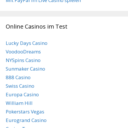
Mit PayPal im Live Casino spielen
Online Casinos im Test
Lucky Days Casino
VoodooDreams
NYSpins Casino
Sunmaker Casino
888 Casino
Swiss Casino
Europa Casino
William Hill
Pokerstars Vegas
Eurogrand Casino