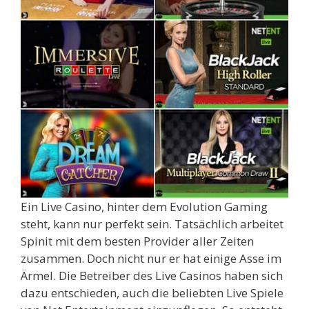
Ein Live Casino, hinter dem Evolution Gaming
steht, kann nur perfekt sein. Tatsächlich arbeitet
Spinit mit dem besten Provider aller Zeiten
zusammen. Doch nicht nur er hat einige Asse im
Ärmel. Die Betreiber des Live Casinos haben sich
dazu entschieden, auch die beliebten Live Spiele