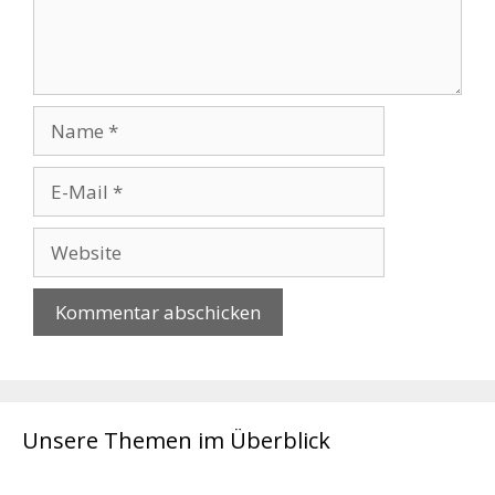
Unsere Themen im Überblick