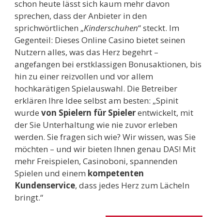
schon heute lässt sich kaum mehr davon
sprechen, dass der Anbieter in den
sprichwörtlichen „
Kinderschuhen
“ steckt. Im
Gegenteil: Dieses Online Casino bietet seinen
Nutzern alles, was das Herz begehrt –
angefangen bei erstklassigen Bonusaktionen, bis
hin zu einer reizvollen und vor allem
hochkarätigen Spielauswahl. Die Betreiber
erklären Ihre Idee selbst am besten: „Spinit
wurde
von Spielern für Spieler
entwickelt, mit
der Sie Unterhaltung wie nie zuvor erleben
werden. Sie fragen sich wie? Wir wissen, was Sie
möchten – und wir bieten Ihnen genau DAS! Mit
mehr Freispielen, Casinoboni, spannenden
Spielen und einem
kompetenten
Kundenservice
, dass jedes Herz zum Lächeln
bringt.“