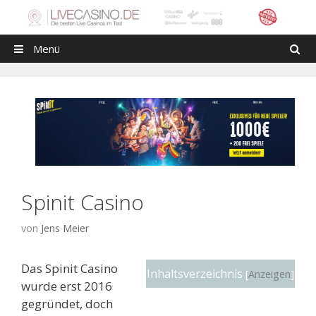
Zum Inhalt springen
Menü
Suchen
Spinit Casino
von
Jens Meier
Das Spinit Casino
Inhaltsverzeichnis
[
Anzeigen
]
wurde erst 2016
gegründet, doch