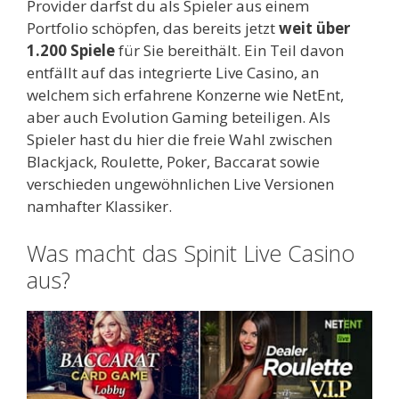
Provider darfst du als Spieler aus einem
Portfolio schöpfen, das bereits jetzt
weit über
1.200 Spiele
für Sie bereithält. Ein Teil davon
entfällt auf das integrierte Live Casino, an
welchem sich erfahrene Konzerne wie NetEnt,
aber auch Evolution Gaming beteiligen. Als
Spieler hast du hier die freie Wahl zwischen
Blackjack, Roulette, Poker, Baccarat sowie
verschieden ungewöhnlichen Live Versionen
namhafter Klassiker.
Was macht das Spinit Live Casino
aus?