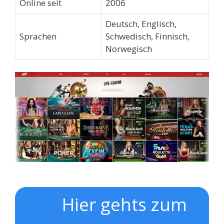
Online seit
2006
Deutsch, Englisch,
Sprachen
Schwedisch, Finnisch,
Norwegisch
Hier gehts zum