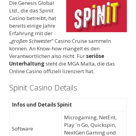
Die Genesis Global
Ltd., die das Spinit
Casino betreibt, hat
bereits einige Jahre
Erfahrung mit der
„
großen Schwester
“ Casino Cruise sammeln
können. An Know-how mangelt es den
Verantwortlichen also nicht. Für
seriöse
Unterhaltung
steht die MGA Malta, die das
Online Casino offiziell lizenziert hat.
Spinit Casino Details
Infos und Details Spinit
Microgaming, NetEnt,
Play `n Go, Quickspin,
Software
NextGen Gaming und