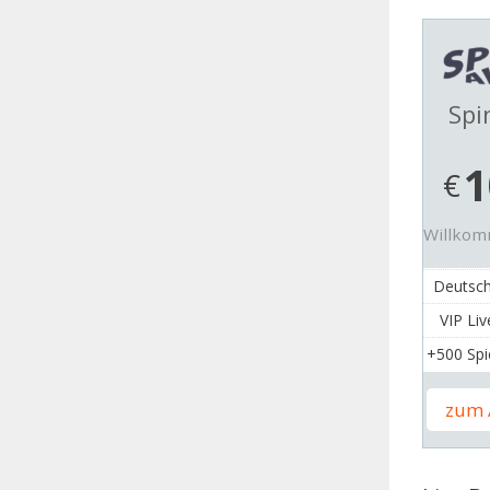
Spi
1
€
Willko
Deutsch
VIP Liv
+500 Sp
zum 