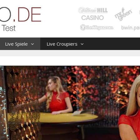
Live Spiele
Live Croupiers