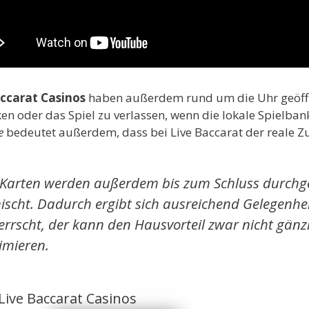
ccarat Casinos
haben außerdem rund um die Uhr geöffnet.
en oder das Spiel zu verlassen, wenn die lokale Spielbank
e
bedeutet außerdem, dass bei Live Baccarat der reale Zuf
e Karten werden außerdem bis zum Schluss durchge
ischt. Dadurch ergibt sich ausreichend Gelegenhe
rrscht, der kann den Hausvorteil zwar nicht gänzl
imieren.
Live Baccarat Casinos