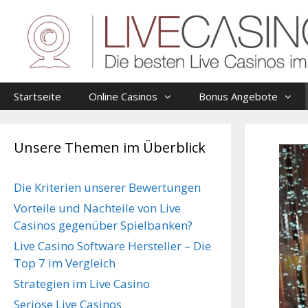
Zum Inhalt springen
Startseite
Online Casinos
Bonus Angebote
Unsere Themen im Überblick
Die Kriterien unserer Bewertungen
Vorteile und Nachteile von Live
Casinos gegenüber Spielbanken?
Live Casino Software Hersteller – Die
Top 7 im Vergleich
Strategien im Live Casino
Seriöse Live Casinos