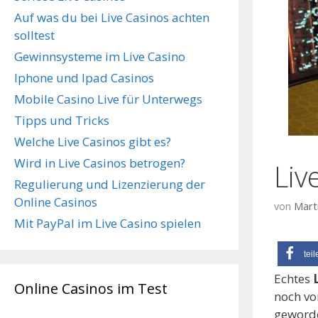
Auf was du bei Live Casinos achten
solltest
Gewinnsysteme im Live Casino
Iphone und Ipad Casinos
Mobile Casino Live für Unterwegs
Tipps und Tricks
Welche Live Casinos gibt es?
Wird in Live Casinos betrogen?
Liv
Regulierung und Lizenzierung der
Online Casinos
von
Marti
Mit PayPal im Live Casino spielen
teil
Echtes
Online Casinos im Test
noch vo
geworde