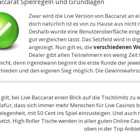
accarat Spielregeln und Grundlagen
Zwar wird die Live Version von Baccarat an 
doch natürlich ist es von zu Hause aus nicht 
Deshalb wurde eine Benutzeroberfläche eingeri
gut vergleichen lässt. Das Setzfeld wird in d
angezeigt. Nun gilt es, die
verschiedenen W
Dealer gibt allen Teilnehmern ein wenig Zeit 
nicht, denn irgendwann beginnt die erste Runde der jewei
hieden und den eigenen Sieg möglich. Die Gewinnwahrsch
 gilt, bei Live Baccarat einen Blick auf die Tischlimits z
dafür, dass sich immer mehr Menschen für Live Casinos
elegenheit, mit 50 Cent ins Spiel einzusteigen. Und auc
etzt. High Roller Tische werden in allen guten Online Cas
oben in der Top Anbiet