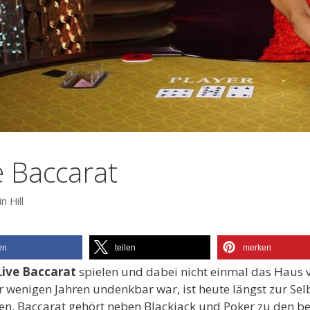
e Baccarat
n Hill
en
teilen
merken
Live Baccarat
spielen und dabei nicht einmal das Haus
r wenigen Jahren undenkbar war, ist heute längst zur Sel
n. Baccarat gehört neben Blackjack und Poker zu den be