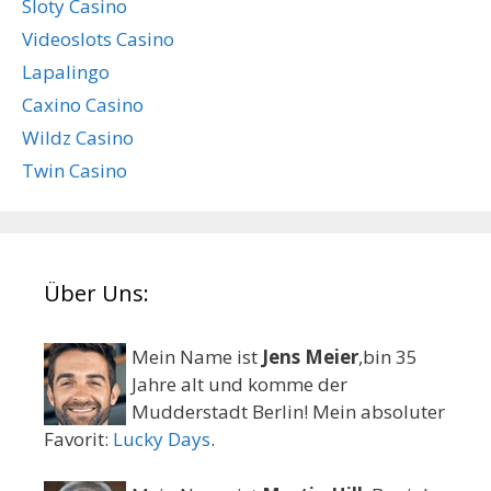
Sloty Casino
Videoslots Casino
Lapalingo
Caxino Casino
Wildz Casino
Twin Casino
Über Uns:
Mein Name ist
Jens Meier
,bin 35
Jahre alt und komme der
Mudderstadt Berlin! Mein absoluter
Favorit:
Lucky Days
.