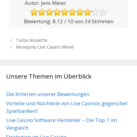
Autor:
Jens Meier
8.12
/
10
von
34
Stimmen
Post navigation
Turbo Roulette
Monopoly Live Casino Wheel
Unsere Themen im Überblick
Die Kriterien unserer Bewertungen
Vorteile und Nachteile von Live Casinos gegenüber
Spielbanken?
Live Casino Software Hersteller – Die Top 7 im
Vergleich
Strategien im Live Casino