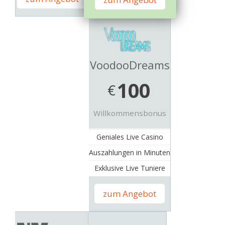
VoodooDreams
100
€
Willkommensbonus
Geniales Live Casino
Auszahlungen in Minuten
Exklusive Live Tuniere
zum Angebot