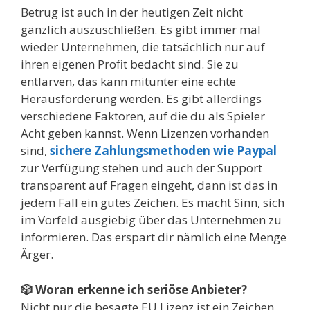
Betrug ist auch in der heutigen Zeit nicht
gänzlich auszuschließen. Es gibt immer mal
wieder Unternehmen, die tatsächlich nur auf
ihren eigenen Profit bedacht sind. Sie zu
entlarven, das kann mitunter eine echte
Herausforderung werden. Es gibt allerdings
verschiedene Faktoren, auf die du als Spieler
Acht geben kannst. Wenn Lizenzen vorhanden
sind,
sichere Zahlungsmethoden wie Paypal
zur Verfügung stehen und auch der Support
transparent auf Fragen eingeht, dann ist das in
jedem Fall ein gutes Zeichen. Es macht Sinn, sich
im Vorfeld ausgiebig über das Unternehmen zu
informieren. Das erspart dir nämlich eine Menge
Ärger.
🎲 Woran erkenne ich seriöse Anbieter?
Nicht nur die besagte EU Lizenz ist ein Zeichen