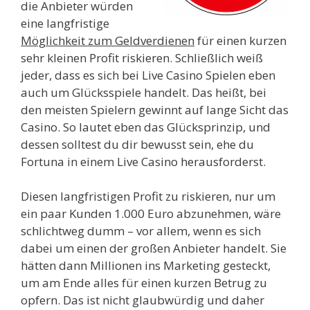
die Anbieter würden
eine langfristige
Möglichkeit zum Geldverdienen
für einen kurzen
sehr kleinen Profit riskieren. Schließlich weiß
jeder, dass es sich bei Live Casino Spielen eben
auch um Glücksspiele handelt. Das heißt, bei
den meisten Spielern gewinnt auf lange Sicht das
Casino. So lautet eben das Glücksprinzip, und
dessen solltest du dir bewusst sein, ehe du
Fortuna in einem Live Casino herausforderst.
Diesen langfristigen Profit zu riskieren, nur um
ein paar Kunden 1.000 Euro abzunehmen, wäre
schlichtweg dumm – vor allem, wenn es sich
dabei um einen der großen Anbieter handelt. Sie
hätten dann Millionen ins Marketing gesteckt,
um am Ende alles für einen kurzen Betrug zu
opfern. Das ist nicht glaubwürdig und daher