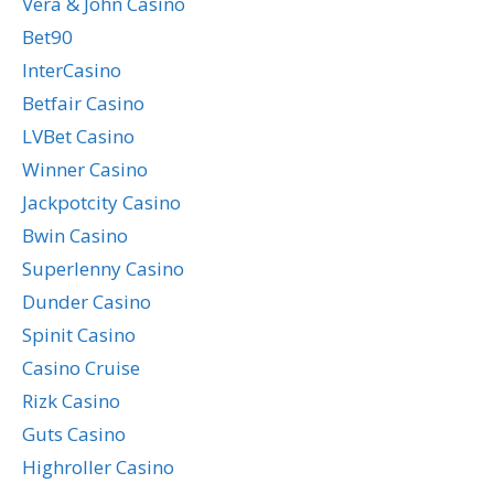
Vera & John Casino
Bet90
InterCasino
Betfair Casino
LVBet Casino
Winner Casino
Jackpotcity Casino
Bwin Casino
Superlenny Casino
Dunder Casino
Spinit Casino
Casino Cruise
Rizk Casino
Guts Casino
Highroller Casino