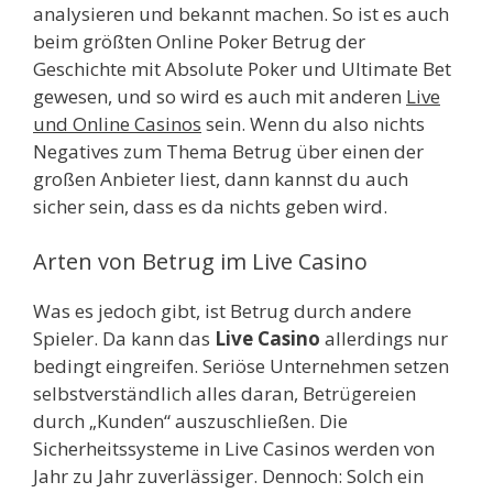
analysieren und bekannt machen. So ist es auch
beim größten Online Poker Betrug der
Geschichte mit Absolute Poker und Ultimate Bet
gewesen, und so wird es auch mit anderen
Live
und Online Casinos
sein. Wenn du also nichts
Negatives zum Thema Betrug über einen der
großen Anbieter liest, dann kannst du auch
sicher sein, dass es da nichts geben wird.
Arten von Betrug im Live Casino
Was es jedoch gibt, ist Betrug durch andere
Spieler. Da kann das
Live Casino
allerdings nur
bedingt eingreifen. Seriöse Unternehmen setzen
selbstverständlich alles daran, Betrügereien
durch „Kunden“ auszuschließen. Die
Sicherheitssysteme in Live Casinos werden von
Jahr zu Jahr zuverlässiger. Dennoch: Solch ein