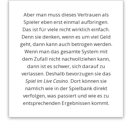
Aber man muss dieses Vertrauen als
Spieler eben erst einmal aufbringen.
Das ist für viele nicht wirklich einfach.
Denn sie denken, wenn es um viel Geld
geht, dann kann auch betrogen werden.
Wenn man das gesamte System mit
dem Zufall nicht nachvollziehen kann,
dann ist es schwer, sich darauf zu
verlassen. Deshalb bevorzugen sie das
Spiel im Live Casino
. Dort können sie
nämlich wie in der Spielbank direkt
verfolgen, was passiert und wie es zu
entsprechenden Ergebnissen kommt.