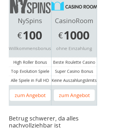
NySpins
CasinoRoom
100
1000
€
€
Willkommensbonus
ohne Einzahlung
High Roller Bonus
Beste Roulette Casino
Top Evolution Spiele
Super Casino Bonus
Alle Spiele in Full HD
Keine Auszahlungslimits
zum Angebot
zum Angebot
Betrug schwerer, da alles
nachvollziehbar ist