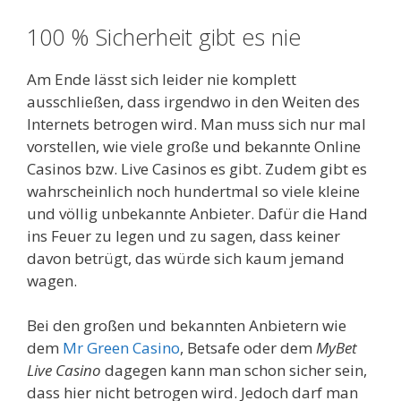
100 % Sicherheit gibt es nie
Am Ende lässt sich leider nie komplett
ausschließen, dass irgendwo in den Weiten des
Internets betrogen wird. Man muss sich nur mal
vorstellen, wie viele große und bekannte Online
Casinos bzw. Live Casinos es gibt. Zudem gibt es
wahrscheinlich noch hundertmal so viele kleine
und völlig unbekannte Anbieter. Dafür die Hand
ins Feuer zu legen und zu sagen, dass keiner
davon betrügt, das würde sich kaum jemand
wagen.
Bei den großen und bekannten Anbietern wie
dem
Mr Green Casino
, Betsafe oder dem
MyBet
Live Casino
dagegen kann man schon sicher sein,
dass hier nicht betrogen wird. Jedoch darf man