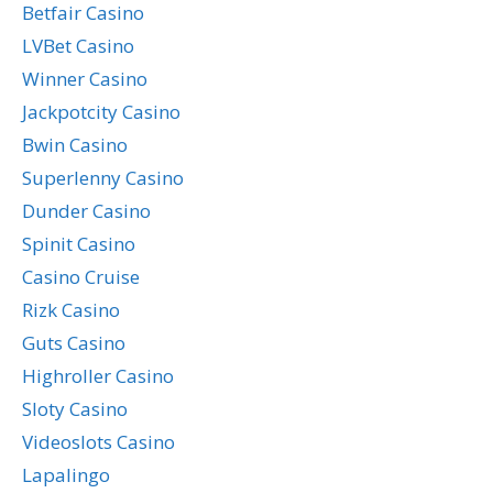
Betfair Casino
LVBet Casino
Winner Casino
Jackpotcity Casino
Bwin Casino
Superlenny Casino
Dunder Casino
Spinit Casino
Casino Cruise
Rizk Casino
Guts Casino
Highroller Casino
Sloty Casino
Videoslots Casino
Lapalingo