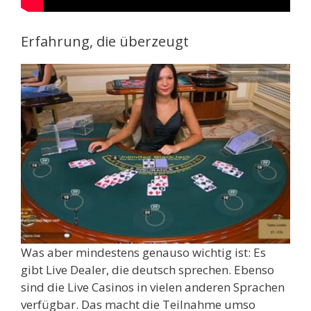
Erfahrung, die überzeugt
Was aber mindestens genauso wichtig ist: Es
gibt Live Dealer, die deutsch sprechen. Ebenso
sind die Live Casinos in vielen anderen Sprachen
verfügbar. Das macht die Teilnahme umso