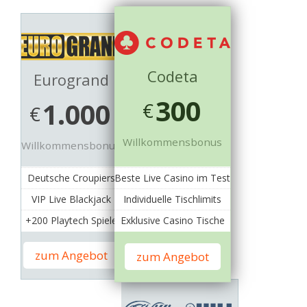
Codeta
Eurogrand
300
1.000
€
€
Willkommensbonus
Willkommensbonus
Deutsche Croupiers
Beste Live Casino im Test
VIP Live Blackjack
Individuelle Tischlimits
+200 Playtech Spiele
Exklusive Casino Tische
zum Angebot
zum Angebot