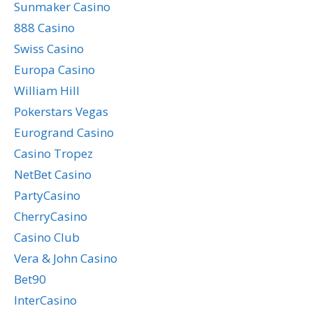
Sunmaker Casino
888 Casino
Swiss Casino
Europa Casino
William Hill
Pokerstars Vegas
Eurogrand Casino
Casino Tropez
NetBet Casino
PartyCasino
CherryCasino
Casino Club
Vera & John Casino
Bet90
InterCasino