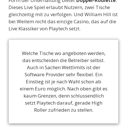
Form der Unterhaltung bietet
Doppel-Roulette
.
Dieses Live Spiel erlaubt Nutzern, zwei Tische
gleichzeitig mit zu verfolgen. Und William Hill ist
bei Weitem nicht das einzige Casino, das auf die
Live Klassiker von Playtech setzt.
Welche Tische wo angeboten werden,
das entscheiden die Betreiber selbst.
Auch in Sachen Wettlimits ist der
Software Provider sehr flexibel. Ein
Einstieg ist je nach Wahl schon ab
einem Euro möglich. Nach oben gibt es
kaum Grenzen, denn schlussendlich
setzt Playtech darauf, gerade High
Roller zufrieden zu stellen.