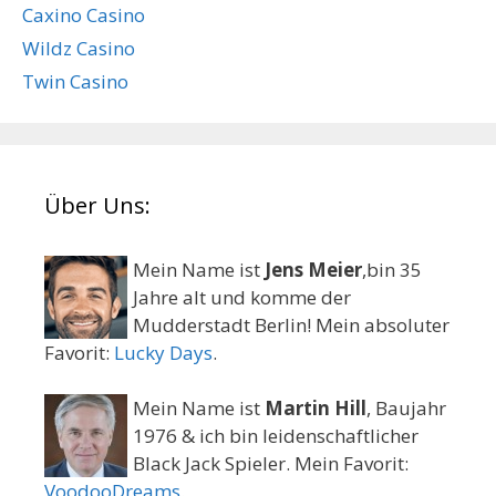
Caxino Casino
Wildz Casino
Twin Casino
Über Uns:
Mein Name ist
Jens Meier
,bin 35
Jahre alt und komme der
Mudderstadt Berlin! Mein absoluter
Favorit:
Lucky Days
.
Mein Name ist
Martin Hill
, Baujahr
1976 & ich bin leidenschaftlicher
Black Jack Spieler. Mein Favorit:
VoodooDreams
.