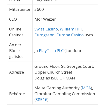
Mitarbeiter
3600
CEO
Mor Weizer
Online
Swiss Casino
,
William Hill
,
Casinos
Eurogrand
,
Europa Casino
uvm.
An der
Börse
Ja
PlayTech PLC
(London)
gelistet
Ground Floor, St. Georges Court,
Adresse
Upper Church Street
Douglas ISLE OF MAN
Malta Gaming Authority (
MGA
),
Behörde
Gibraltar Gambling Commission
(
38516
)